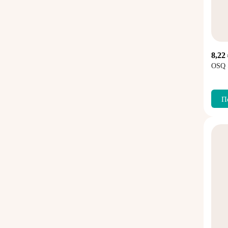
8,22
OSQ
П