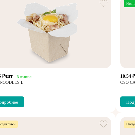
Нови
5 ₽/шт
10,54 
В наличии
 NOODLES L
OSQ C
одробнее
Под
пулярный
Попу