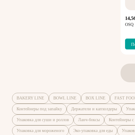
14,5
OSQ
П
BAKERY LINE
BOWL LINE
BOX LINE
FAST FOO
Контейнеры под запайку
Держатели и капхолдеры
Упак
Упаковка для суши и роллов
Ланч-боксы
Контейнеры с
Упаковка для мороженого
Эко-упаковка для еды
Упаков