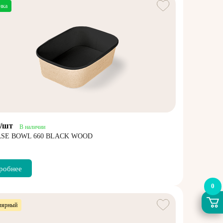
нка
₽/шт
В наличии
ASE BOWL 660 BLACK WOOD
робнее
0
лярный