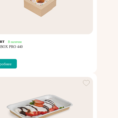
/шт
В наличии
BOX PRO 440
робнее