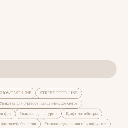
е
SHOWCASE LINE
STREET FOOD LINE
Упаковка для бургеров, сэндвичей, хот-догов
ля фри
Упаковка для шаурмы
Крафт контейнеры
 для полуфабрикатов
Упаковка для орехов и сухофруктов