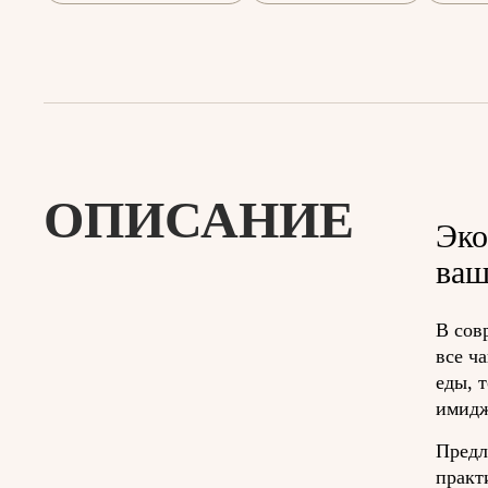
ОПИСАНИЕ
Эко
ваш
В сов
все ч
еды, 
имидж
Предл
практ