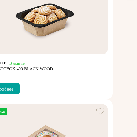
/шт
В наличии
CTOBOX 400 BLACK WOOD
робнее
нка