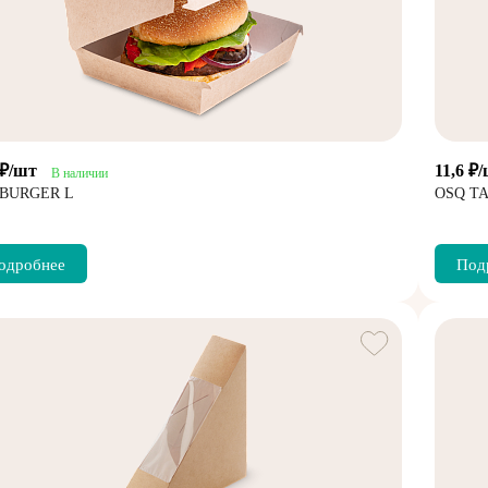
 ₽/шт
11,6 ₽
В наличии
 BURGER L
OSQ TA
одробнее
Под