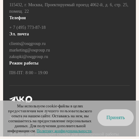
115432, г. Москва, Проектируемый проезд 4062-й, д. 6, стр. 25,
помещ. 22
Телефон
+ 7 (495) 773-87-18
Эл. почта
clients@osqgroup.ru
marketing@osqroup.ru
zakupki@osqgroup.ru
Режим работы
ПН-ПТ: 8:00 – 19:00
Мы используем cookie-файлы в целях
предоставления вам лучшего пользовательского
Соглашение о конфиденциальности
опыта на нашем сайте. Оставаясь на нем, вы
Принять
2026
© Все права защищены
соглашаетесь на предоставление персональных
данных. Для получения дополнительной
информации см.
Политику конфиденциальности
.
Данный сайт использует cookies для полноценной работы.