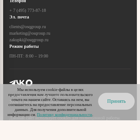
Телефон
Почему плёнка это выгодно?
+ 7 (495) 773-87-18
Эл. почта
clients@osqgroup.ru
На российском рынке запайка картонной упаковки только
marketing@osqroup.ru
начинает набирать популярность, поэтому внешний вид
zakupki@osqgroup.ru
продукта в такой упаковке производит на потребителя
Режим работы
эффект «ВАУ», что в свою очередь ведёт за собой
импульсивную покупку и желание чаще заказывать данный
ПН-ПТ: 8:00 – 19:00
товар.
Мы используем cookie-файлы в целях
предоставления вам лучшего пользовательского
Соглашение о конфиденциальности
опыта на нашем сайте. Оставаясь на нем, вы
Принять
2026
© Все права защищены
соглашаетесь на предоставление персональных
данных. Для получения дополнительной
информации см.
Политику конфиденциальности
.
Данный сайт использует cookies для полноценной работы.
Оставаясь на сайте, вы выражаете свое
согласие
на обработку
персональных данных.