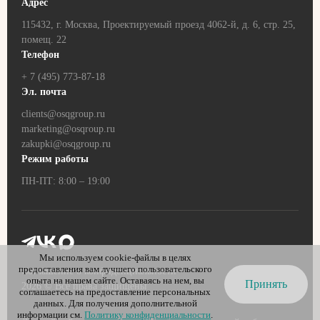
Адрес
115432, г. Москва, Проектируемый проезд 4062-й, д. 6, стр. 25,
помещ. 22
Телефон
+ 7 (495) 773-87-18
Эл. почта
clients@osqgroup.ru
marketing@osqroup.ru
zakupki@osqgroup.ru
Режим работы
ПН-ПТ: 8:00 – 19:00
Мы используем cookie-файлы в целях
предоставления вам лучшего пользовательского
Соглашение о конфиденциальности
опыта на нашем сайте. Оставаясь на нем, вы
Принять
2026
© Все права защищены
соглашаетесь на предоставление персональных
данных. Для получения дополнительной
информации см.
Политику конфиденциальности
.