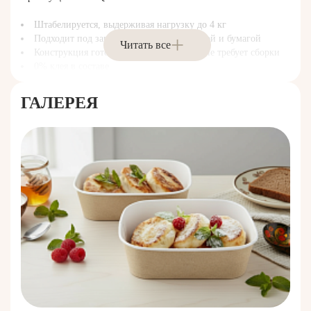
Штабелируется, выдерживая нагрузку до 4 кг
Подходит под запайку плёнкой, платинкой и бумагой
Читать все
Конструкция готова к использованию и не требует сборки
0% клея в составе
К контейнеру подходит полукупольная крышка ПЭТ.
ГАЛЕРЕЯ
Контейнеры могут поставляться без крышек.
OSQ CASE BOWL — это идеальное решение для HoReCa,
доставки, агропромышленности, ритейла и пищевых
производств.