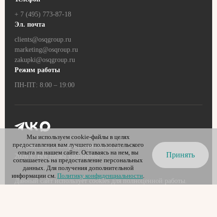
+ 7 (495) 773-87-18
Эл. почта
clients@osqgroup.ru
marketing@osqroup.ru
zakupki@osqgroup.ru
Режим работы
ПН-ПТ: 8:00 – 19:00
Мы используем cookie-файлы в целях
предоставления вам лучшего пользовательского
Соглашение о конфиденциальности
опыта на нашем сайте. Оставаясь на нем, вы
Принять
2026
© Все права защищены
соглашаетесь на предоставление персональных
данных. Для получения дополнительной
информации см.
Политику конфиденциальности
.
Данный сайт использует cookies для полноценной работы.
Оставаясь на сайте, вы выражаете свое
согласие
на обработку
персональных данных.