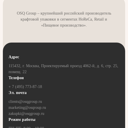
OSQ Group – крупнейший российский производитель
крафтовой упаковки в сегментах HoReCa, Retail и
«Пищевое производство».
Адрес
115432, г. Москва, Проектируемый проезд 4062-й, д. 6, стр. 25,
помещ. 22
Телефон
+ 7 (495) 773-87-18
Эл. почта
clients@osqgroup.ru
marketing@osqroup.ru
zakupki@osqgroup.ru
Режим работы