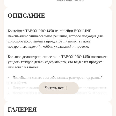
ОПИСАНИЕ
Контейнер TABOX PRO 1450 из линейки BOX LINE –
максимально универсальное решение, которое подходит для
широкого ассортимента продуктов питания, а также
подарочных изделий, хобби, украшений и прочего.
Большое демонстрационное окно TABOX PRO 1450 позволяет
увидеть каждую деталь содержимого, что выделяет продукт
или товар на полке.
Линейка из самых востребованных размеров под разный
вес и объем.
Читать все
Покрытие ламинацией внутри защищает от прожиривания.
Поставляются в плоском виде, сборка занимает 5-10 секунд.
Не занимает много места при транспортировке и хранении.
ГАЛЕРЕЯ
Презентовать ваш продукт – основная задача упаковки TABOX
PRO 1450. Конструкция изготовлена из жесткого крафт