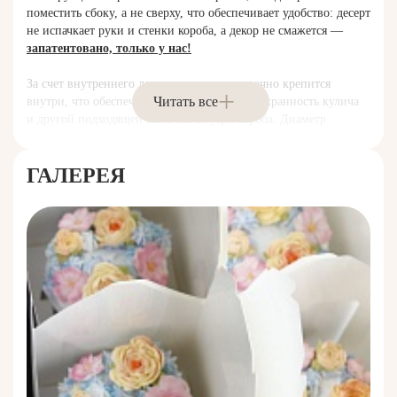
поместить сбоку, а не сверху, что обеспечивает удобство: десерт
не испачкает руки и стенки короба, а декор не смажется —
запатентовано, только у нас!
За счет внутреннего ложемента, десерт прочно крепится
Читать все
внутри, что обеспечивает устойчивость и сохранность кулича
и другой подходящей выпечки внутри короба. Диаметр
ложементов идеально подходит под самые популярные размеры
куличей.
ГАЛЕРЕЯ
Удобный и надежный замок обеспечивает сохранность.
Ручка за которую удобно держать упаковку, при необходимости
складывается таким образом, что обеспечивает возможность
штабелирования коробов друг на друга без риска повредить
кулич внутри.
За счет того, что используется пищевой картон, десерт
можно помещать в упаковку JUMPL без использования
пакета.
Внутренняя ламинация обеспечивает жиро
и влагостойкость, что идеально подходит для декора,