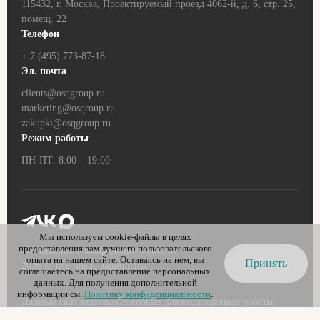
115432, г. Москва, Проектируемый проезд 4062-й, д. 6, стр. 25,
помещ. 22
Телефон
+ 7 (495) 773-87-18
Эл. почта
clients@osqgroup.ru
marketing@osqroup.ru
zakupki@osqgroup.ru
Режим работы
ПН-ПТ: 8:00 – 19:00
Мы используем cookie-файлы в целях
предоставления вам лучшего пользовательского
Соглашение о конфиденциальности
опыта на нашем сайте. Оставаясь на нем, вы
Принять
2026
© Все права защищены
соглашаетесь на предоставление персональных
данных. Для получения дополнительной
информации см.
Политику конфиденциальности
.
Данный сайт использует cookies для полноценной работы.
Оставаясь на сайте, вы выражаете свое
согласие
на обработку