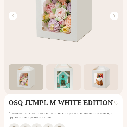
OSQ JUMPL M WHITE EDITION
Упаковка с ложементом для пасхальных куличей, пряничных домиков, и
других кондитерских изделий