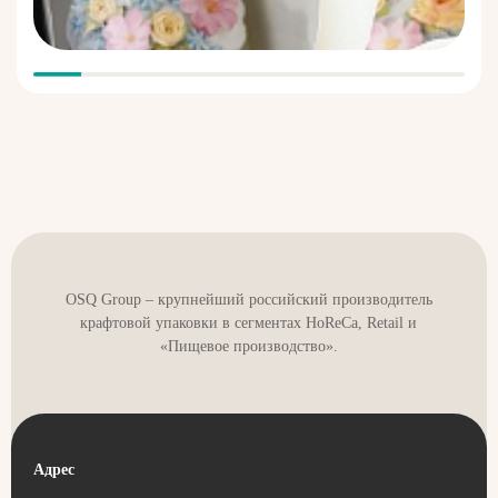
жирных кремов, посыпок, масла в составе десерта.
Разработан специально под сезон Пасхи для куличей,
но подходит также для пряничных домиков, мини тортов
и даже зефирных цветов.
Лучшее решение для HoReCa, Retail, Пищевых
производств, частных кондитеров.
Выгодно подчеркнет и выделит продукт на витрине, полке,
при доставке.
OSQ Group – крупнейший российский производитель
крафтовой упаковки в сегментах HoReCa, Retail и
«Пищевое производство».
Адрес