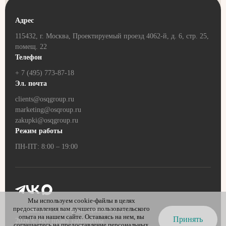
Адрес
115432, г. Москва, Проектируемый проезд 4062-й, д. 6, стр. 25,
помещ. 22
Телефон
+ 7 (495) 773-87-18
Эл. почта
clients@osqgroup.ru
marketing@osqroup.ru
zakupki@osqgroup.ru
Режим работы
ПН-ПТ: 8:00 – 19:00
Мы используем cookie-файлы в целях
предоставления вам лучшего пользовательского
Соглашение о конфиденциальности
опыта на нашем сайте. Оставаясь на нем, вы
Принять
2026
© Все права защищены
соглашаетесь на предоставление персональных