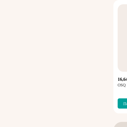
16,6
OSQ 
П