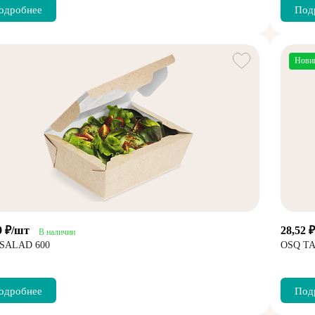
одробнее
Под
Нови
9 ₽/шт
28,52 
В наличии
SALAD 600
OSQ TA
одробнее
Под