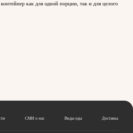
контейнер как для одной порции, так и для целого
 товар на витрине, а для блюд японской кухни
спечивает надежную защиту от влаги и жира.
ется в три движения за несколько секунд.
дит для изысканных блюд японской кухни,
спользуя нашу экологичную, биоразлагаемую
окупателей, но и повысить стоимость блюд.
лее качественную и безопасную упаковку, делая тем
сти
СМИ о нас
Виды еды
Доставка
горячие блюда, щедро сдобренные соусом. Упаковка
лаге и жиру, а также подходящая для сервировки