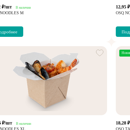
2 ₽/шт
12,95 
В наличии
 NOODLES M
OSQ N
одробнее
Под
Нови
6 ₽/шт
18,28 
В наличии
 NOODLES XL
OSQ TA