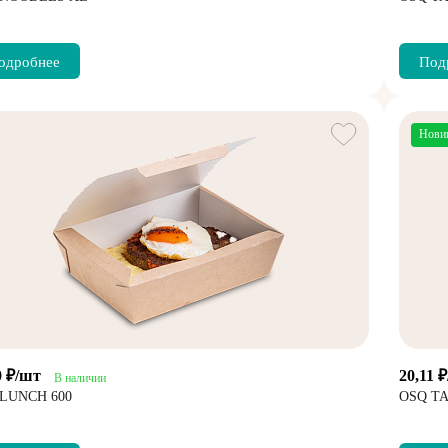
одробнее
Под
Нови
0 ₽/шт
20,11 
В наличии
LUNCH 600
OSQ TA