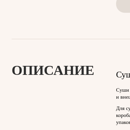
ОПИСАНИЕ
Суш
Суши 
и вне
Для с
короб
упако