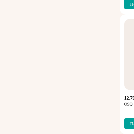
П
12,7
OSQ 
П