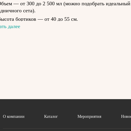
бъем — от 300 до 2 500 мл (можно подобрать идеальный 
дничного сета).
ысота бортиков — от 40 до 55 см.
ать далее
аличие смотрового окна позволяет выгодно презентовать
шняя привлекательность — половина успеха.
ачественная ламинация на внутренней части короба обе
паковка поставляется в склеенном плоском виде и собира
вка из пищевого картона от OSQ Group прекрасно подхо
ечивая превосходную презентацию готового продукта. И
льную упаковку, вы сможете не только привлечь новых п
атели, как правило, готовы заплатить чуть больше за бо
 вклад в экологию и наше здоровое будущее.
ковка для лапши, WOK, удона др.
О компании
Каталог
Мероприятия
Ново
евая или яичная лапша, а также WOK — это аппетитные 
акой еды должна быть соответствующая — устойчивая к в