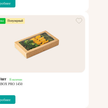
робнее
нка
Популярный
₽/шт
В наличии
BOX PRO 1450
робнее