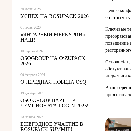
30 июня 2026
Целью конфе
УСПЕХ НА ROSUPACK 2026
опытными у
01 июня 2026
Ключевые те
«ЯНТАРНЫЙ МЕРКУРИЙ»
преобразова
НАШ!
повышение э
ресторанног
10 апреля 2026
OSQGROUP НА O‘ZUPACK
Основной це
2026
обслуживани
09 февраля 2026
индустрии к
ОЧЕРЕДНАЯ ПОБЕДА OSQ!
В конференц
19 декабря 2025
презентовал
OSQ GROUP ПАРТНЕР
ЧЕМПИОНАТА LOGIN 2025!
28 ноября 2025
ЕЖЕГОДНОЕ УЧАСТИЕ В
ROSUPACK SUMMIT!