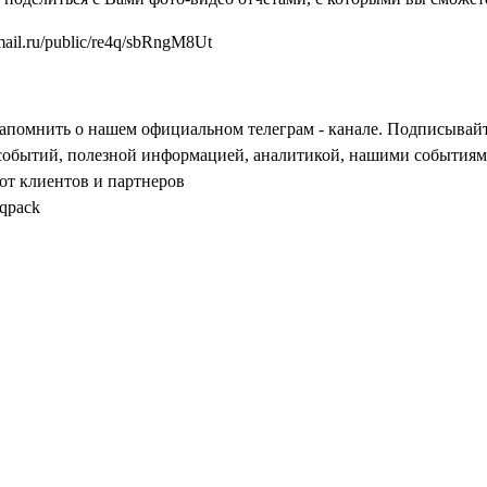
.mail.ru/public/re4q/sbRngM8Ut
апомнить о нашем официальном телеграм - канале. Подписывайт
событий, полезной информацией, аналитикой, нашими событиями
от клиентов и партнеров
sqpack