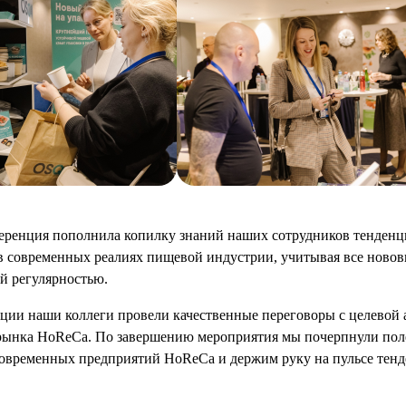
еренция пополнила копилку знаний наших сотрудников тенденци
 в современных реалиях пищевой индустрии, учитывая все новов
й регулярностью.
ции наши коллеги провели качественные переговоры с целевой а
рынка HoReCa. По завершению мероприятия мы почерпнули пол
современных предприятий HoReCa и держим руку на пульсе тен