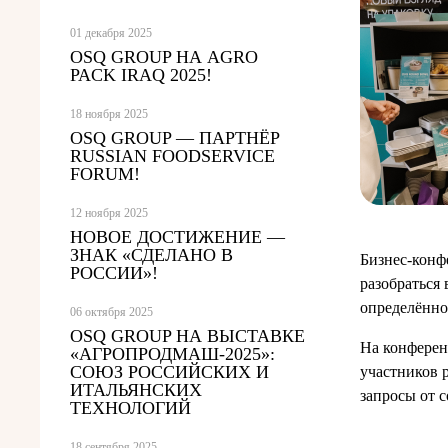
01 декабря 2025
OSQ GROUP НА AGRO
PACK IRAQ 2025!
18 ноября 2025
OSQ GROUP — ПАРТНЁР
RUSSIAN FOODSERVICE
FORUM!
12 ноября 2025
НОВОЕ ДОСТИЖЕНИЕ —
ЗНАК «СДЕЛАНО В
Бизнес-конф
РОССИИ»!
разобраться
определённо
06 октября 2025
OSQ GROUP НА ВЫСТАВКЕ
На конферен
«АГРОПРОДМАШ-2025»:
СОЮЗ РОССИЙСКИХ И
участников 
ИТАЛЬЯНСКИХ
запросы от 
ТЕХНОЛОГИЙ
18 сентября 2025