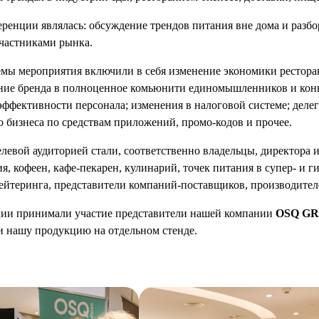
ренции являлась: обсуждение трендов питания вне дома и разбо
частниками рынка.
мы мероприятия включили в себя изменение экономики ресторан
ние бренда в полноценное комьюнити единомышленников и конв
ффективности персонала; изменения в налоговой системе; деле
о бизнеса по средствам приложений, промо-кодов и прочее.
левой аудиторией стали, соответственно владельцы, директора 
я, кофеен, кафе-пекарен, кулинарий, точек питания в супер- и 
ейтеринга, представители компаний-поставщиков, производител
ии принимали участие представители нашей компании
OSQ G
и нашу продукцию на отдельном стенде.