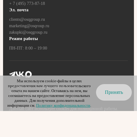
+ 7 (495) 773-87-18
Эл. почта
clients@osqgroup.ru
marketing@osqroup.ru
zakupki@osqgroup.ru
Режим работы
ПН-ПТ: 8:00 – 19:00
Мы используем cookie-файлы в целях
предоставления вам лучшего пользовательского
Соглашение о конфиденциальности
опыта на нашем сайте. Оставаясь на нем, вы
Принять
2026
© Все права защищены
соглашаетесь на предоставление персональных
данных. Для получения дополнительной
информации см.
Политику конфиденциальности
.
Данный сайт использует cookies для полноценной работы.
Оставаясь на сайте, вы выражаете свое
согласие
на обработку
персональных данных.