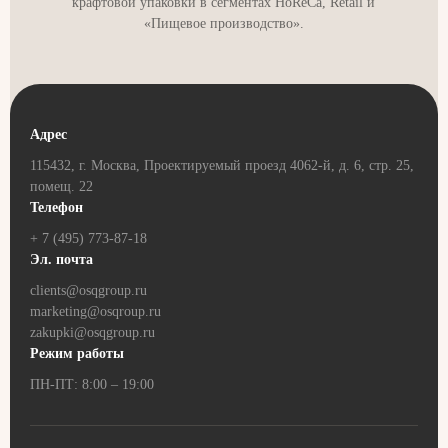
крафтовой упаковки в сегментах HoReCa, Retail и
«Пищевое производство».
Адрес
115432, г. Москва, Проектируемый проезд 4062-й, д. 6, стр. 25,
помещ. 22
Телефон
+ 7 (495) 773-87-18
Эл. почта
clients@osqgroup.ru
marketing@osqroup.ru
zakupki@osqgroup.ru
Режим работы
ПН-ПТ: 8:00 – 19:00