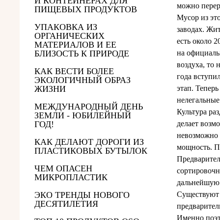
И КОНТЕЙНЕРАХ ДЛЯ
можно перер
ПИЩЕВЫХ ПРОДУКТОВ
Мусор из эт
УПАКОВКА ИЗ
заводах. Жи
ОРГАНИЧЕСКИХ
есть около 2
МАТЕРИАЛОВ И ЕЕ
БЛИЗОСТЬ К ПРИРОДЕ
на официаль
воздуха, то
КАК ВЕСТИ БОЛЕЕ
года вступи
ЭКОЛОГИЧНЫЙ ОБРАЗ
ЖИЗНИ
этап. Тепер
нелегальные
МЕЖДУНАРОДНЫЙ ДЕНЬ
Культура раз
ЗЕМЛИ - ЮБИЛЕЙНЫЙ
ГОД!
делает возм
невозможно 
КАК ДЕЛАЮТ ДОРОГИ ИЗ
мощность. П
ПЛАСТИКОВЫХ БУТЫЛОК
Предварител
ЧЕМ ОПАСЕН
сортировочн
МИКРОПЛАСТИК
дальнейшую 
ЭКО ТРЕНДЫ НОВОГО
Существуют 
ДЕСЯТИЛЕТИЯ
предварител
Именно поэт