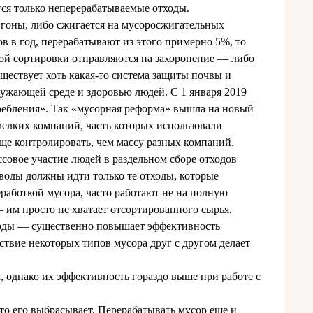
ся только неперерабатываемые отходы.
игоны, либо сжигается на мусоросжигательных
в в год, перерабатывают из этого примерно 5%, то
сякой сортировки отправляются на захоронение — либо
ществует хоть какая-то система защиты почвы и
кружающей среде и здоровью людей. С 1 января 2019
требления». Так «мусорная реформа» вышла на новый
 мелких компаний, часть которых использовали
ще контролировать, чем массу разных компаний.
ссовое участие людей в раздельном сборе отходов
оды должны идти только те отходы, которые
работкой мусора, часто работают не на полную
 им просто не хватает отсортированного сырья.
тходы — существенно повышает эффективность
ствие некоторых типов мусора друг с другом делает
 однако их эффективность гораздо выше при работе с
то его выбрасывает. Перерабатывать мусор еще и