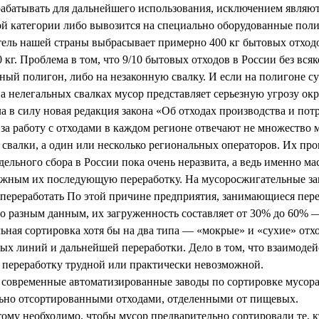
абатывать для дальнейшего использования, исключением являют
ой категории либо вывозится на специально оборудованные пол
тель нашей страны выбрасывает примерно 400 кг бытовых отходо
0 кг. Проблема в том, что 9/10 бытовых отходов в России без в
ный полигон, либо на незаконную свалку. И если на полигоне су
 на нелегальных свалках мусор представляет серьезную угрозу о
ла в силу новая редакция закона «Об отходах производства и по
ь за работу с отходами в каждом регионе отвечают не множество
 свалки, а один или несколько региональных операторов. Их про
дельного сбора в России пока очень неразвита, а ведь именно ма
ожным их последующую переработку. На мусоросжигательные зав
переработать По этой причине предприятия, занимающиеся пере
о разным данным, их загруженность составляет от 30% до 60% —
ьная сортировка хотя бы на два типа — «мокрые» и «сухие» о
ых линий и дальнейшей переработки. Дело в том, что взаимодей
переработку трудной или практически невозможной.
современные автоматизированные заводы по сортировке мусора,
ьно отсортированными отходами, отделенными от пищевых.
ому необходимо, чтобы мусор предварительно сортировали те, к