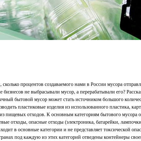
ы, сколько процентов создаваемого нами в России мусора отправ
е бизнесов не выбрасывали мусор, а перерабатывали его? Расск
ычный бытовой мусор может стать источником большого количес
водить пластиковые изделия из использованного пластика, карто
из пищевых отходов. К основным категориям бытового мусора отн
вые отходы, опасные отходы (электроника, батарейки, лампочки,
 входит в основные категории и не представляет токсической опас
транах под каждую из этих категорий отведены контейнеры своег