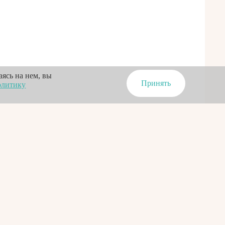
ясь на нем, вы
Принять
литику