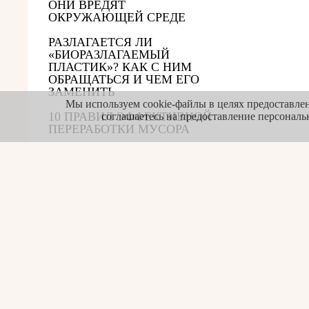
ОНИ ВРЕДЯТ
ОКРУЖАЮЩЕЙ СРЕДЕ
РАЗЛАГАЕТСЯ ЛИ
«БИОРАЗЛАГАЕМЫЙ
ПЛАСТИК»? КАК С НИМ
ОБРАЩАТЬСЯ И ЧЕМ ЕГО
ЗАМЕНИТЬ
Мы используем cookie-файлы в целях предоставлен
10 ПРАВИЛ ЭФФЕКТИВНОЙ
соглашаетесь на предоставление персонал
ПЕРЕРАБОТКИ МУСОРА
ПЕРЕРАБОТКА МУСОРА:
ПОЧЕМУ ВСЕ
СВАЛИВАЮТ В ОДИН
МУСОРОВОЗ?
СИТУАЦИЯ В РОССИИ:
СОРТИРОВКА МУСОРА,
ПЕРЕРАБОТКА УПАКОВКИ,
ВОЗМОЖНЫЙ ЗАПРЕТ НА
ОДНОРАЗОВУЮ ПОСУДУ
ВЫСОКОЭФФЕКТИВНАЯ
ЛИНЕЙКА